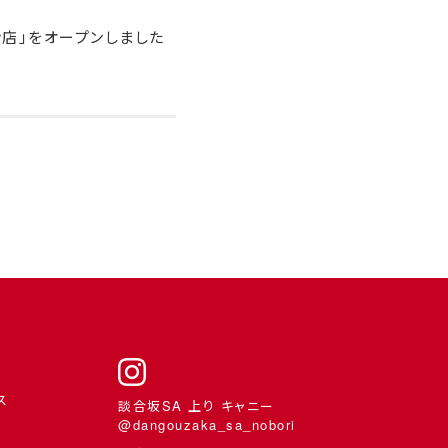
ン店」をオープンしました
ス
談合坂SA 上り キャニー
@dangouzaka_sa_nobori