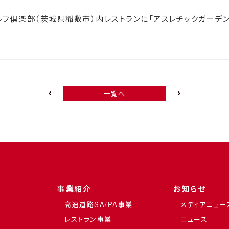
ルフ倶楽部（茨城県稲敷市）内レストランに「アスレチックガーデ
一覧へ
事業紹介
お知らせ
– 高速道路SA/PA事業
– メディアニュー
– レストラン事業
– ニュース