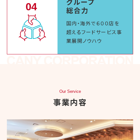
グループ
総合力
国内・海外で
６００店を
超える
フードサービス
事
業展開ノウハウ
Our Service
事業内容