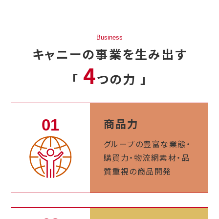
Business
キャニーの事業を生み出す
4
「
つの力 」
商品力
グループの豊富な
業態・
購買力・物流網
素材・品
質重視の
商品開発