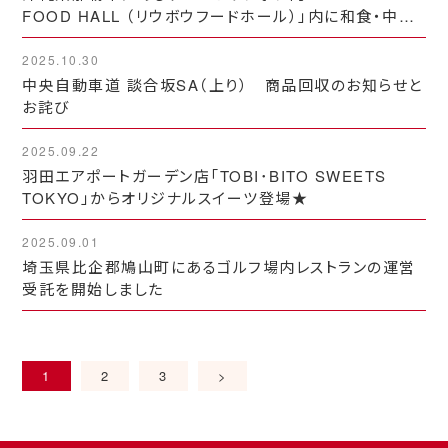
FOOD HALL （リウボウフードホール）」内に和食・中華
店をオープンしました☆
2025.10.30
中央自動車道 談合坂SA（上り） 商品回収のお知らせと
お詫び
2025.09.22
羽田エアポートガーデン店「TOBI･BITO SWEETS
TOKYO」からオリジナルスイーツ登場★
2025.09.01
埼玉県比企郡鳩山町にあるゴルフ場内レストランの運営
受託を開始しました
1
2
3
>