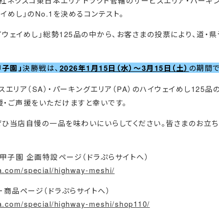
会社ネクスコ東日本エリアトラクト管轄のサービスエリア・パーキ
イめし」のNo.1を決めるコンテスト。
イウェイめし」総勢125品の中から、お客さまの投票により、道・
甲子園」
決勝戦は、
2026年1月15日（水）～3月15日（土）
の期間で
スエリア（SA）・パーキングエリア（PA）のハイウェイめし125品
援・ご声援をいただけますと幸いです。
ぜひ当店自慢の一品を味わいにいらしてください。皆さまのお立ち
し甲子園 企画特設ページ（ドラぷらサイトへ）
a.com/special/highway-meshi/
ー商品ページ（ドラぷらサイトへ）
za.com/special/highway-meshi/shop110/