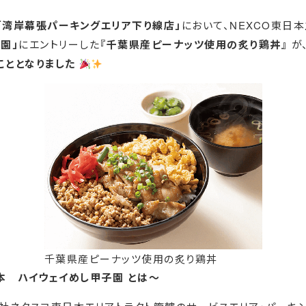
「湾岸幕張パーキングエリア下り線店」
において、NEXCO東日
園」
にエントリーした
『千葉県産ピーナッツ使用の炙り鶏丼』
が
こととなりました
千葉県産ピーナッツ使用の炙り鶏丼
本 ハイウェイめし甲子園 とは～