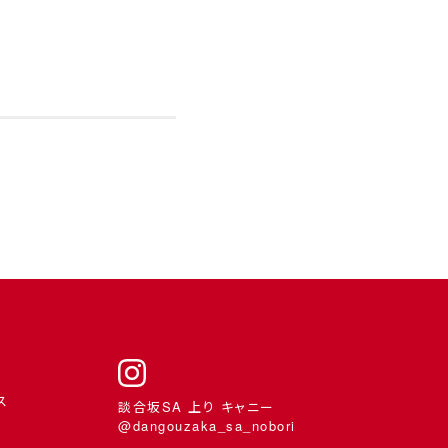
ス
談合坂SA 上り キャニー
@dangouzaka_sa_nobori